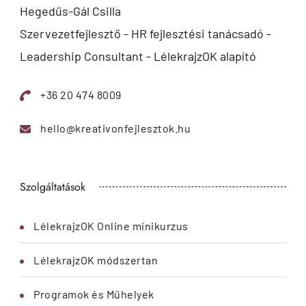
Hegedűs-Gál Csilla
Szervezetfejlesztő - HR fejlesztési tanácsadó -
Leadership Consultant - LélekrajzOK alapító
+36 20 474 8009
hello@kreativonfejlesztok.hu
Szolgáltatások
LélekrajzOK Online minikurzus
LélekrajzOK módszertan
Programok és Műhelyek