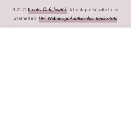
Kreatív Önfejlesztők
2026 ©
| A honlapot készítette és
HM Webdesign
Adatkezelési tájékoztató
üzemelteti:
Iratkozz fel hírlevelemre az
ajándék Kreatív
Önismeret-fejlesztő
E-bookért és 10.000 Ft
kuponért!