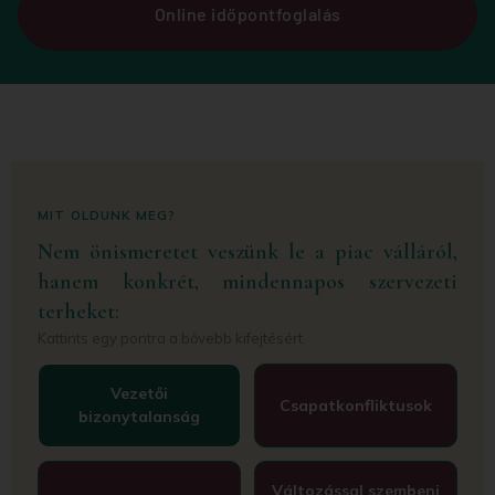
Online időpontfoglalás
MIT OLDUNK MEG?
Nem önismeretet veszünk le a piac válláról,
hanem konkrét, mindennapos szervezeti
terheket:
Kattints egy pontra a bővebb kifejtésért.
Vezetői
Csapatkonfliktusok
bizonytalanság
Változással szembeni