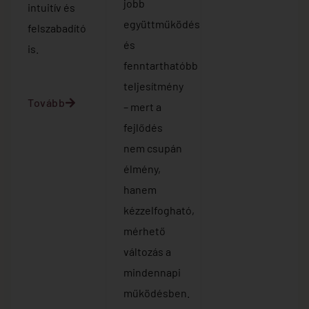
jobb
intuitív és
együttműködés
felszabadító
és
is.
fenntarthatóbb
teljesítmény
Tovább
– mert a
fejlődés
nem csupán
élmény,
hanem
kézzelfogható,
mérhető
változás a
mindennapi
működésben.