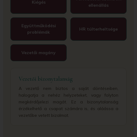
Kiégés
ellenállás
Együttműködési
HR túlterheltsége
problémák
Vezetői magány
Vezetői bizonytalanság
A vezető nem biztos a saját döntéseiben,
halogatja a nehéz helyzeteket, vagy folyton
megkérdőjelezi magát. Ez a bizonytalanság
érzékelhető a csapat számára is, és aláássa a
vezetőbe vetett bizalmat.