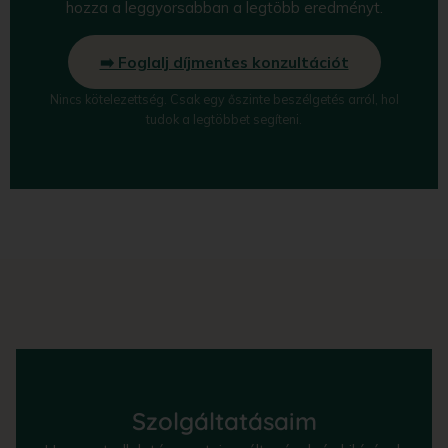
hozza a leggyorsabban a legtöbb eredményt.
➡️ Foglalj díjmentes konzultációt
Nincs kötelezettség. Csak egy őszinte beszélgetés arról, hol
tudok a legtöbbet segíteni.
Szolgáltatásaim