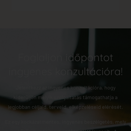
Foglaljon időpontot
ingyenes konzultációra!
Jelentkezz az ingyenes konzultációra, hogy
kiderüljön melyik szolgáltatás támogathatja a
legjobban céljaid, terveid, elképzeléseid elérését.
Ez egy kockázatmentes, ingyenes beszélgetés, mely