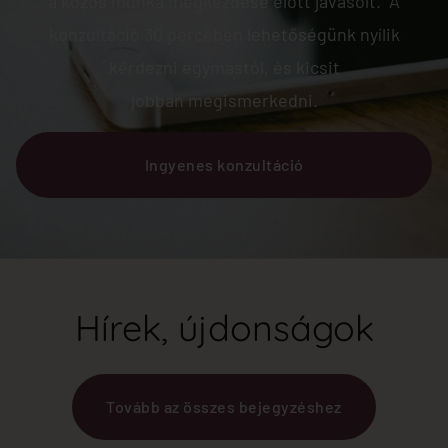
a közös munka megkezdése előtt javasolt. A
konzultáció 30 percében lehetőségünk nyílik
kérdezni egymástól, és kicsit
jobban megismerkedni.
Ingyenes konzultáció
Hírek, újdonságok
Tovább az összes bejegyzéshez