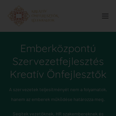
Kreatív Önfejlesztők
Kreatív Önfejlesztők az Emberközpontú
Szervezetfejlesztés: Az egyéni önismerettől a vállalati
kultúra fejlesztéséig
Emberközpontú
Szervezetfejlesztés
Kreatív Önfejlesztők
A szervezetek teljesítményét nem a folyamatok,
hanem az emberek működése határozza meg.
Segítek vezetőknek, HR szakembereknek és