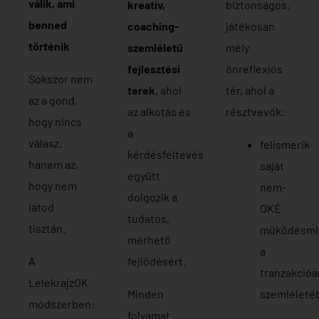
válik, ami
kreatív,
biztonságos,
benned
coaching-
játékosan
történik
szemléletű
mély
fejlesztési
önreflexiós
Sokszor nem
terek
, ahol
tér, ahol a
az a gond,
az alkotás és
résztvevők:
hogy nincs
a
válasz,
felismerik
kérdésfeltevés
hanem az,
saját
együtt
hogy nem
nem-
dolgozik a
látod
OKÉ
tudatos,
tisztán.
működésmin
mérhető
a
A
fejlődésért.
tranzakcióa
LélekrajzOK
Minden
szemléleté
módszerben:
folyamat