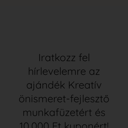
Iratkozz fel
hírlevelemre az
ajándék Kreatív
önismeret-fejlesztő
munkafüzetért és
10.000 Ft kuponért!