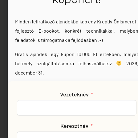
lépéssel
lehet
Ezáltal nem
közelebb
elmozdulni
csak
Minden feliratkozó ajándékba kap egy Kreatív Önismeret
kerülnek
egy
megérted,
fejlesztő E-bookot, konkrét technikákkal, melybe
az
önazonos
eredményesebb,
mi történik
feladatok is támogatnak a fejlődésben :-)
kapcsolód
fenntarthatóbb
benned,
és
Grátis ajándék: egy kupon 10.000 Ft értékben, melye
működés
hanem
elfogadó
bármely szolgáltatásomra felhasználhatsz
2026
felé.
képes leszel
„Felnőtt–
december 31.
változtatni is
Ez három,
OKÉ”
rajta.
egymásra
állapothoz.
Vezetéknév
épülő
A program
területen
lényege,
Tovább
történik: a
hogy a
vezetői
Keresztnév
résztvevők
kommunikáció
alkotáson