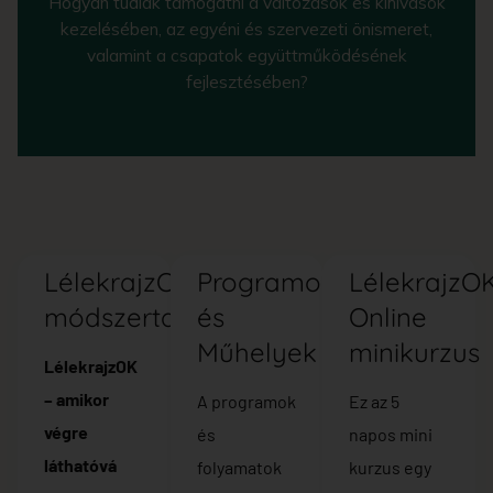
Hogyan tudlak támogatni a változások és kihívások
kezelésében, az egyéni és szervezeti önismeret,
valamint a csapatok együttműködésének
fejlesztésében?
LélekrajzOK
Programok
LélekrajzO
módszertan
és
Online
Műhelyek
minikurzus
LélekrajzOK
– amikor
A programok
Ez az 5
végre
és
napos mini
láthatóvá
folyamatok
kurzus egy