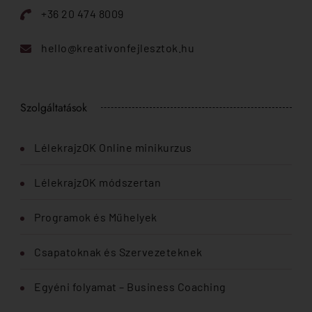
+36 20 474 8009
hello@kreativonfejlesztok.hu
Szolgáltatások
LélekrajzOK Online minikurzus
LélekrajzOK módszertan
Programok és Műhelyek
Csapatoknak és Szervezeteknek
Egyéni folyamat – Business Coaching