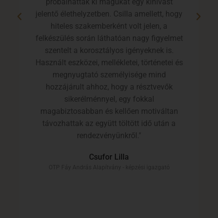
próbálhatták ki magukat egy kihívást
jelentő élethelyzetben. Csilla amellett, hogy
hiteles szakemberként volt jelen, a
felkészülés során láthatóan nagy figyelmet
szentelt a korosztályos igényeknek is.
Használt eszközei, mellékletei, történetei és
megnyugtató személyisége mind
hozzájárult ahhoz, hogy a résztvevők
sikerélménnyel, egy fokkal
magabiztosabban és kellően motiváltan
távozhattak az együtt töltött idő után a
rendezvényünkről."
Csufor Lilla
OTP Fáy András Alapítvány - képzési igazgató