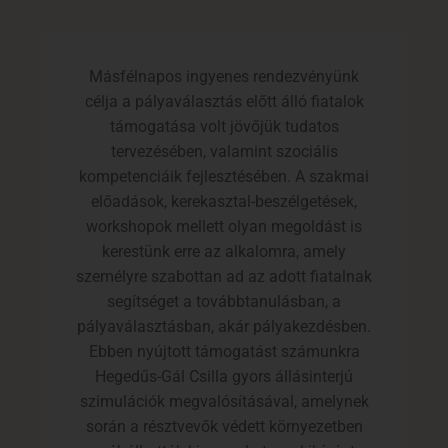
Másfélnapos ingyenes rendezvényünk
célja a pályaválasztás előtt álló fiatalok
támogatása volt jövőjük tudatos
tervezésében, valamint szociális
kompetenciáik fejlesztésében. A szakmai
előadások, kerekasztal-beszélgetések,
workshopok mellett olyan megoldást is
kerestünk erre az alkalomra, amely
személyre szabottan ad az adott fiatalnak
segítséget a továbbtanulásban, a
pályaválasztásban, akár pályakezdésben.
Ebben nyújtott támogatást számunkra
Hegedűs-Gál Csilla gyors állásinterjú
szimulációk megvalósításával, amelynek
során a résztvevők védett környezetben