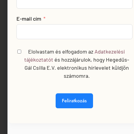
és bizalom
(rajz,
erősítésén,
montázs,
E-mail cím
a csapatok
kollázs,
együttműködésének
agyag,
fejlesztésén
,
tus…),
és a kiégés
Elolvastam és elfogadom az
Adatkezelési
szimbólumalkotáson
megelőzésén,
tájékoztatót
és hozzájárulok, hogy Hegedűs-
és coaching
Gál Csilla E.V. elektronikus hírlevelet küldjön
reziliencia-
szemléletű
számomra.
építésen
kérdezéstechnikán
keresztül.
keresztül
Mindhárom
kapcsolódnak
Feliratkozás
ugyanabba
önmagukhoz
az irányba
– és ezzel
mutat — a
együtt
bizalomhoz,
egymáshoz