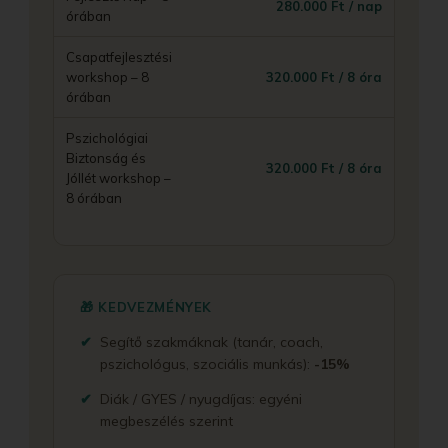
280.000 Ft / nap
órában
Csapatfejlesztési
workshop – 8
320.000 Ft / 8 óra
órában
Pszichológiai
Biztonság és
320.000 Ft / 8 óra
Jóllét workshop –
8 órában
🎁 KEDVEZMÉNYEK
Segítő szakmáknak (tanár, coach,
pszichológus, szociális munkás):
-15%
Diák / GYES / nyugdíjas: egyéni
megbeszélés szerint