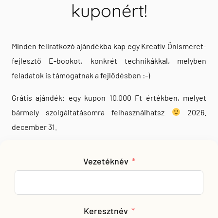
kuponért!
🎁 IRATKOZZ FEL A HÍRLEVÉLRE
Minden feliratkozó ajándékba kap egy Kreatív Önismeret-
A feliratkozás ingyenes, és ajándékba
fejlesztő E-bookot, konkrét technikákkal, melyben
kapod a Kreatív Önfejlesztők eBook-ot,
valamint egy
10.000 Ft-os ajándékkupont
,
feladatok is támogatnak a fejlődésben :-)
amely bármely szolgáltatásban beváltható.
Az aktuális programokról a feliratkozás
Grátis ajándék: egy kupon 10.000 Ft értékben, melyet
után első kézből értesülsz.
bármely szolgáltatásomra felhasználhatsz
2026.
december 31.
📩 Feliratkozom a hírlevélre
A feliratkozó űrlapot a főoldal alján találod.
Vezetéknév
📋 Aktuális programok
megtekintése
Keresztnév