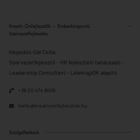
Kreatív Önfejlesztők – Emberközpontú
Szervezetfejlesztés
Hegedűs-Gál Csilla
Szervezetfejlesztő - HR fejlesztési tanácsadó -
Leadership Consultant - LélekrajzOK alapító
+36 20 474 8009
hello@kreativonfejlesztok.hu
Szolgáltatások