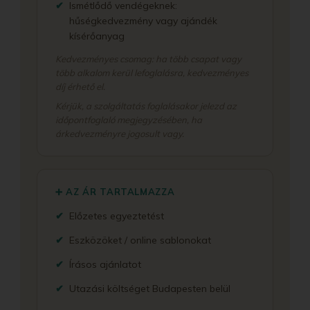
Ismétlődő vendégeknek:
hűségkedvezmény vagy ajándék
kísérőanyag
Kedvezményes csomag: ha több csapat vagy
több alkalom kerül lefoglalásra, kedvezményes
díj érhető el.
Kérjük, a szolgáltatás foglalásakor jelezd az
időpontfoglaló megjegyzésében, ha
árkedvezményre jogosult vagy.
➕ AZ ÁR TARTALMAZZA
Előzetes egyeztetést
Eszközöket / online sablonokat
Írásos ajánlatot
Utazási költséget Budapesten belül