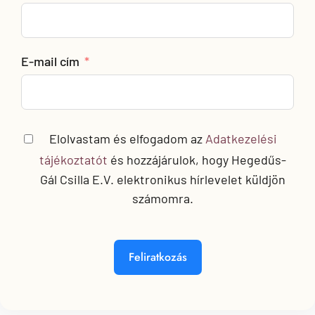
Foglalj időpontot – lépj eggyel közelebb a
fejlődéshez, legyen szó egyéni útról vagy a
csapatod fejlesztéséről.
E-mail cím
➡️ Foglalj időpontot most
Elolvastam és elfogadom az
Adatkezelési
tájékoztatót
és hozzájárulok, hogy Hegedűs-
Gál Csilla E.V. elektronikus hírlevelet küldjön
számomra.
Feliratkozás
Keresés