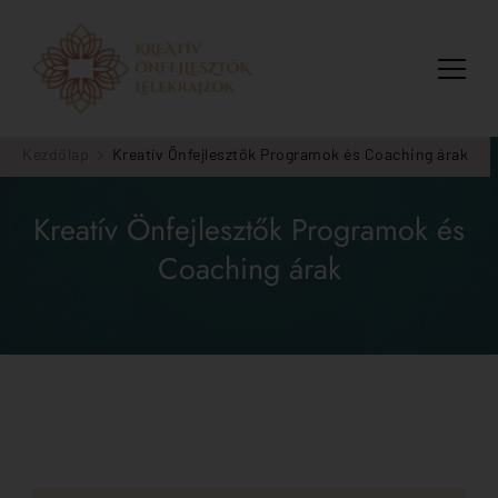
Kreatív Önfejlesztők
Kreatív Önfejlesztők az Emberközpontú
Szervezetfejlesztés: Az egyéni önismerettől a vállalati
Kezdőlap
Kreatív Önfejlesztők Programok és Coaching árak
kultúra fejlesztéséig
Kreatív Önfejlesztők Programok és
Coaching árak