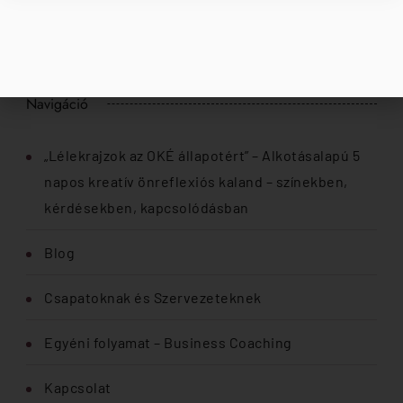
Keresés
Navigáció
„Lélekrajzok az OKÉ állapotért” – Alkotásalapú 5
napos kreatív önreflexiós kaland – színekben,
kérdésekben, kapcsolódásban
Blog
Csapatoknak és Szervezeteknek
Egyéni folyamat – Business Coaching
Kapcsolat