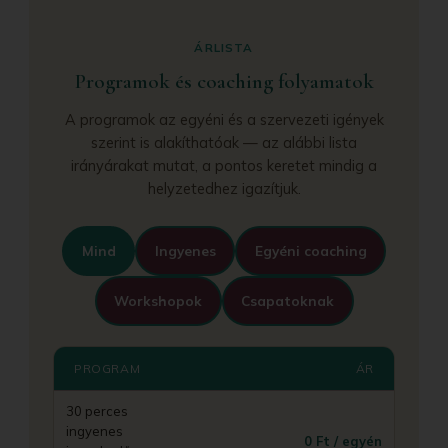
ÁRLISTA
Programok és coaching folyamatok
A programok az egyéni és a szervezeti igények
szerint is alakíthatóak — az alábbi lista
irányárakat mutat, a pontos keretet mindig a
helyzetedhez igazítjuk.
Mind
Ingyenes
Egyéni coaching
Workshopok
Csapatoknak
PROGRAM
ÁR
30 perces
ingyenes
0 Ft / egyén