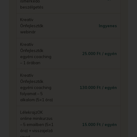
ismerkedő
beszélgetés
Kreatív
Önfejlesztők
Ingyenes
webinár
Kreatív
Önfejlesztők
25.000 Ft / egyén
egyéni coaching
– 1 órában
Kreatív
Önfejlesztők
egyéni coaching
130.000 Ft / egyén
folyamat – 5
alkalom (5×1 óra)
LélekrajzOK
online minikurzus
– 5 emailben (5×1
15.000 Ft / egyén
óra) + visszajelző
riport