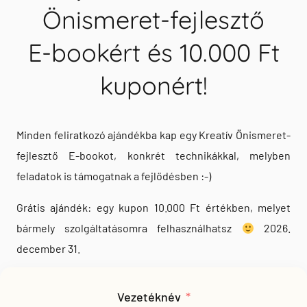
Önismeret-fejlesztő
az üzleti mentorálás
E-bookért és 10.000 Ft
és az online
kuponért!
networking?
Minden feliratkozó ajándékba kap egy Kreatív Önismeret-
Ha karaktert kellene mondanom, akkor inkább a
fejlesztő E-bookot, konkrét technikákkal, melyben
tanárok, mintsem a kereskedők. Az, aki szeretne
feladatok is támogatnak a fejlődésben :-)
emberekkel dolgozni, szeret valami
Grátis ajándék: egy kupon 10.000 Ft értékben, melyet
különlegeset, nem megszokott dolgot csinálni.
bármely szolgáltatásomra felhasználhatsz
2026.
Szereti azt, hogy ne legyen határ, ne legyen limit
december 31.
abban, amit elérhet. Szeret nagyban
gondolkodni. Térben, időben és anyagilag sem
Vezetéknév