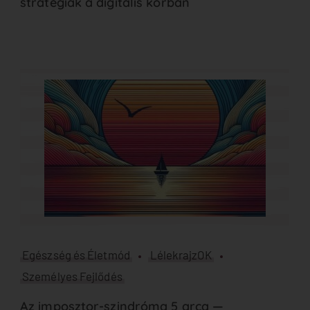
stratégiák a digitális korban
Egészség és Életmód
LélekrajzOK
Személyes Fejlődés
Az imposztor-szindróma 5 arca —