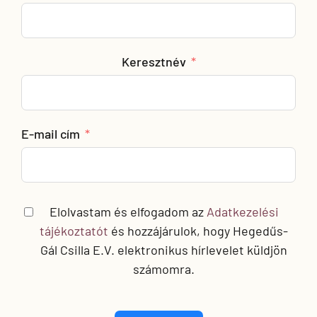
szereti a korlátokat, akkor neki való.
7. Ki vagy mi
Keresztnév
inspirálja a szakmai
életed?
E-mail cím
A szüleimtől kaptam óriási inspirációt a munkára,
szorgalomra neveltek. Apukám és anyukám
Elolvastam és elfogadom az
Adatkezelési
vállalkozók, apukám mezőgazdasági vállalkozást
tájékoztatót
és hozzájárulok, hogy Hegedűs-
hozott létre, nagyon szép eredményekkel, Ő volt
Gál Csilla E.V. elektronikus hírlevelet küldjön
számomra.
nekem a motivációm arra, hogy lehetséges. A
munkával bármi lehetséges. Mindig azt mondta