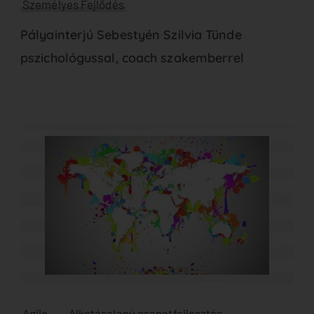
Személyes Fejlődés
Pályainterjú Sebestyén Szilvia Tünde
pszichológussal, coach szakemberrel
Agile
Alkotásalapú csapatfejlesztés