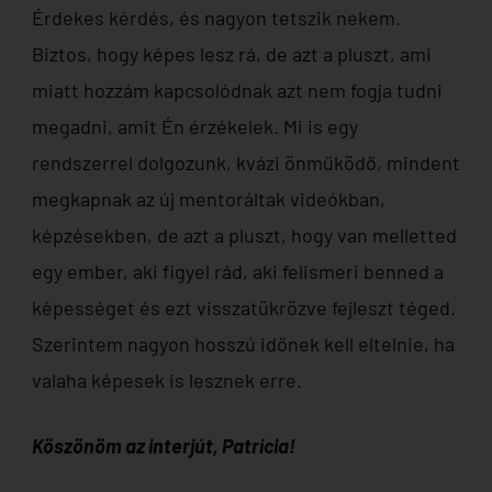
Érdekes kérdés, és nagyon tetszik nekem.
Biztos, hogy képes lesz rá, de azt a pluszt, ami
miatt hozzám kapcsolódnak azt nem fogja tudni
megadni, amit Én érzékelek. Mi is egy
rendszerrel dolgozunk, kvázi önműködő, mindent
megkapnak az új mentoráltak videókban,
képzésekben, de azt a pluszt, hogy van melletted
egy ember, aki figyel rád, aki felismeri benned a
képességet és ezt visszatükrözve fejleszt téged.
Szerintem nagyon hosszú időnek kell eltelnie, ha
valaha képesek is lesznek erre.
Köszönöm az interjút, Patrícia!