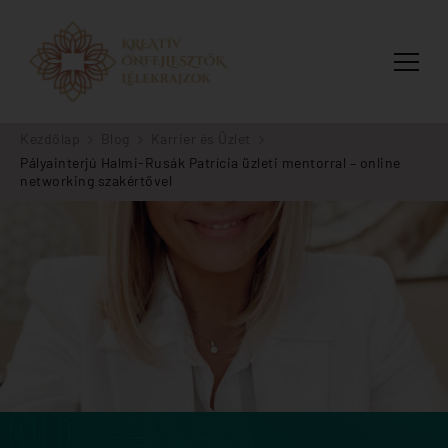
Kreatív Önfejlesztők
Kreatív Önfejlesztők az Emberközpontú
Szervezetfejlesztés: Az egyéni önismerettől a vállalati
Kezdőlap
Blog
Karrier és Üzlet
kultúra fejlesztéséig
Pályainterjú Halmi-Rusák Patrícia üzleti mentorral – online
networking szakértővel