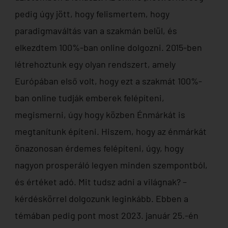
pedig úgy jött, hogy felismertem, hogy
paradigmaváltás van a szakmán belül, és
elkezdtem 100%-ban online dolgozni. 2015-ben
létrehoztunk egy olyan rendszert, amely
Európában első volt, hogy ezt a szakmát 100%-
ban online tudják emberek felépíteni,
megismerni, úgy hogy közben Énmárkát is
megtanítunk építeni. Hiszem, hogy az énmárkát
önazonosan érdemes felépíteni, úgy, hogy
nagyon prosperáló legyen minden szempontból,
és értéket adó. Mit tudsz adni a világnak? –
kérdéskörrel dolgozunk leginkább. Ebben a
témában pedig pont most 2023. január 25.-én