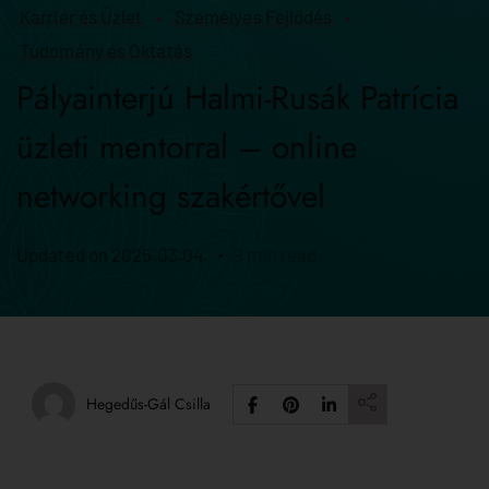
Karrier és Üzlet
Személyes Fejlődés
Tudomány és Oktatás
Pályainterjú Halmi-Rusák Patrícia
üzleti mentorral – online
networking szakértővel
Updated on
2025.03.04.
9 min read
Hegedűs-Gál Csilla