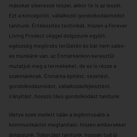
másokat sikeressé teszel, akkor te is az leszel.
Ezt a koncepciót, vállalkozói gondolkodásmódot
tanítunk. Értékesítés technikát, hiszen a Forever
Living Prodect céggel dolgozunk együtt,
egészség megőrzés területén és bár nem sales-
es munkánk van, az Énmárkánkon keresztül
mutatjuk meg a termékeket, de ez is része a
szakmánknak. Énmárka építést, vezetést,
gondolkodásmódot, vállalkozásfejlesztést,
irányítást, hosszú távú gondolkodást tanítunk.
Illetve ezek mellett talán a legfontosabb a
kommunikációt megtanítani, hiszen emberekkel
dolgozunk. Toborzást tanítunk, hogyan tud új