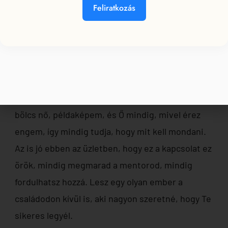
nekem, hogy bármit is csinálsz, csináld úgy, hogy
Feliratkozás
jó legyél benne. Ők voltak a kezdeteknél.
Aztán rengeteg mentort kaptam magam mellé az
üzleti életben, akik inspirálnak és fogják a kezem.
A közvetlen mentorom, akihez kapcsolódtam az
üzletben Knisz Edit, aki egy nagyon – nagyon
bölcs nő, példaképem, és Ő mindig, mivel érez
engem, így mindig tudja, hogy mit kell mondani.
Az is jó ebben az üzletben, hogy ez a kapcsolat ez
örök, mindig megmarad a mentorod, mindig
fordulhatsz hozzá. Lesz egy olyan ember a
családodon kívül is, aki nagyon szeretné, hogy Te
sikeres legyél.