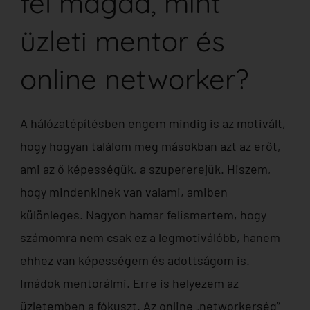
fel magad, mint
üzleti mentor és
online networker?
A hálózatépítésben engem mindig is az motivált,
hogy hogyan találom meg másokban azt az erőt,
ami az ő képességük, a szupererejük. Hiszem,
hogy mindenkinek van valami, amiben
különleges. Nagyon hamar felismertem, hogy
számomra nem csak ez a legmotiválóbb, hanem
ehhez van képességem és adottságom is.
Imádok mentorálmi. Erre is helyezem az
üzletemben a fókuszt. Az online „networkerség”