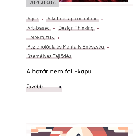
2026.08.07.
Agile
Alkotásalapú csapatfejlesztés
Alkotásalapú szervezetfejlesztés
Design Thinking
LélekrajzOK
Szervezetfejlesztés
Agile retrospektív ötletek, amelyek
valóban hoznak változást
Tovább