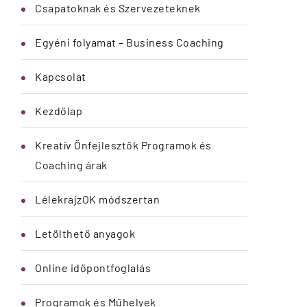
Szolgáltatásaim
„Lélekrajzok az OKÉ állapotért” –
Alkotásalapú 5 napos kreatív önreflexiós
kaland – színekben, kérdésekben,
kapcsolódásban
Csapatoknak és Szervezeteknek
Egyéni folyamat – Business Coaching
LélekrajzOK módszertan
Letölthető anyagok