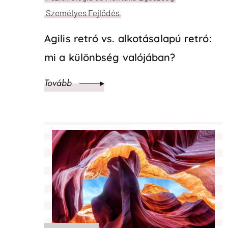
Agile
Alkotásalapú coaching
Art-based
Design Thinking
LélekrajzOK
Pszichológia és Mentális Egészség
Személyes Fejlődés
A határ nem fal –kapu
Tovább