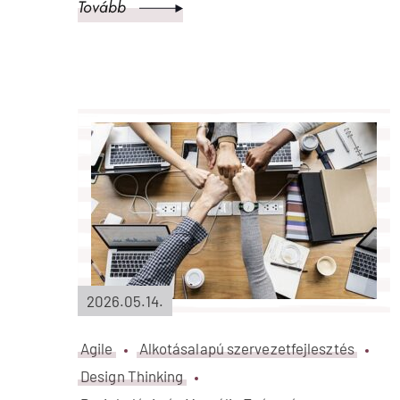
7 jel, hogy a csapatodnak
fejlesztésre van szüksége — és mit
tehetsz most
Tovább
Kreatív Önfejlesztők –
Szolgált