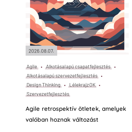
2026.05.14.
Agile
Alkotásalapú szervezetfejlesztés
Design Thinking
Pszichológia és Mentális Egészség
Szervezetfejlesztés