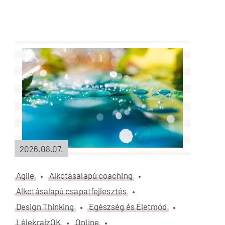
Az első lépés – hogyan húzd meg
az első határodat?
Tovább
2026.08.07.