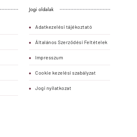
atkezelési tájékoztató
Keresztnév