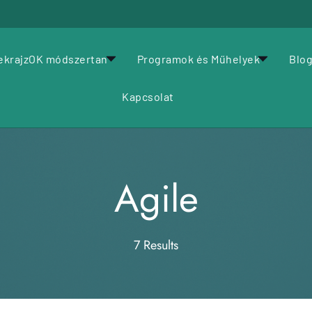
2026.08.07.
Agile
Alkotásalapú coaching
Alkotásalapú csapatfejlesztés
Design Thinking
Egészség és Életmód
LélekrajzOK
Online
Személyes Fejlődés
Uncategorized