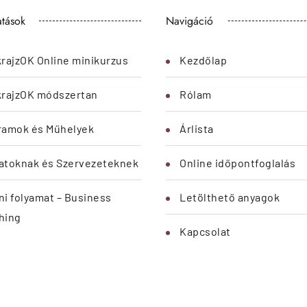
esztők
HM Webdesign
Ad
| A honlapot készítette és üzemelteti:
hírlevelemre
Vezetéknév
k Kreatív
-fejlesztő
E-mail cím
s 10.000 Ft