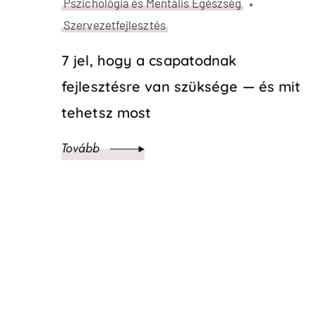
Emberközpontú
Szervezetfejlesztés
Lélek
Hegedűs-Gál Csilla
Léle
Szervezetfejlesztő - HR
Prog
fejlesztési tanácsadó -
Leadership Consultant -
Csap
LélekrajzOK alapító
Egyén
Coac
+36 20 474 8009
hello@kreativonfejlesztok.hu