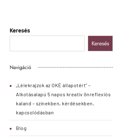
Egyéni folyamat – Business Coaching
Kapcsolat
Kezdőlap
Kreatív Önfejlesztők Programok és
Coaching árak
LélekrajzOK módszertan
Letölthető anyagok
Online időpontfoglalás
Programok és Műhelyek
Rólam