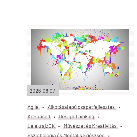
Agilis retró vs. alkotásalapú retró:
mi a különbség valójában?
Tovább
2026.08.07.