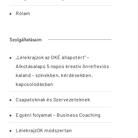
Online időpontfoglalás
Programok és Műhelyek