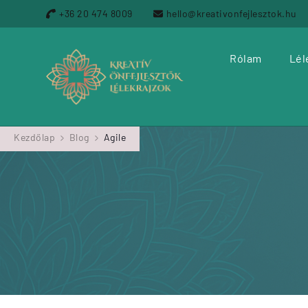
2026.08.07.
Agile
Alkotásalapú csapatfejlesztés
Art-based
Design Thinking
LélekrajzOK
Művészet és Kreativitás
Pszichológia és Mentális Egészség
Személyes Fejlődés