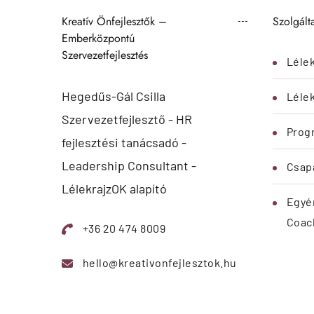
Kreatív Önfejl
2026 ©
Iratkozz fel 
az ajándé
Önismeret
E-bookért é