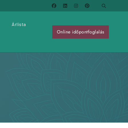
Keresés
Keresés
Navigáció
„Lélekrajzok az OKÉ állapotért” –
Alkotásalapú 5 napos kreatív önreflexiós
kaland – színekben, kérdésekben,
kapcsolódásban
Blog
Csapatoknak és Szervezeteknek