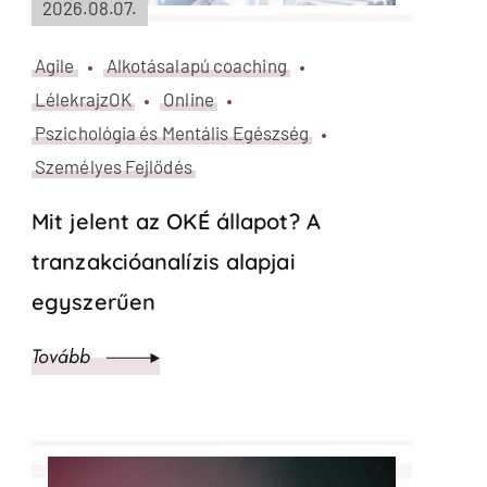
2026.08.07.
Agile
Alkotásalapú coaching
Art-based
LélekrajzOK
Pszichológia és Mentális Egészség
Személyes Fejlődés
Önismeret fejlesztése felnőttként: a
legjobb módszerek — és ami
valóban beválik
Tovább