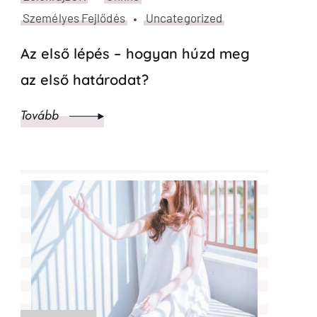
Agile
Alkotásalapú coaching
LélekrajzOK
Online
Pszichológia és Mentális Egészség
Személyes Fejlődés
Mit jelent az OKÉ állapot? A
tranzakcióanalízis alapjai
egyszerűen
Tovább