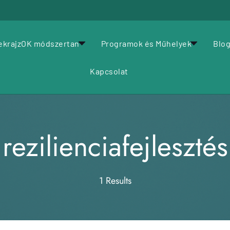
jlesztők
Emberközpontú Szervezetfejlesztés: Az egyéni önismerettől a vá
ekrajzOK módszertan
Programok és Műhelyek
Blo
Kapcsolat
rezilienciafejlesztés
1 Results