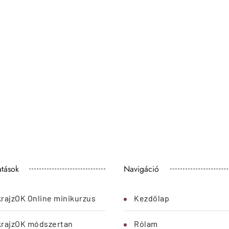
atások
Navigáció
rajzOK Online minikurzus
Kezdőlap
krajzOK módszertan
Rólam