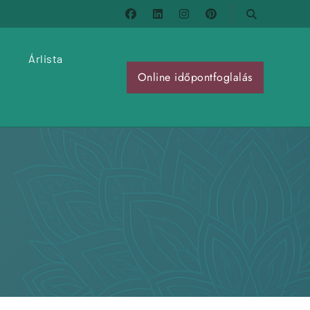
llalati kultúra fejlesztéséig
g
Árlista
Online időpontfoglalás