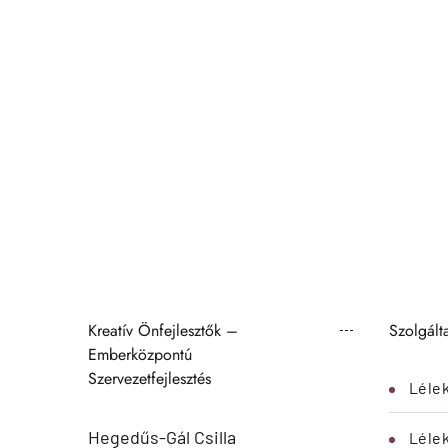
Kreatív Önfejlesztők –
Szolgált
Emberközpontú
Szervezetfejlesztés
Lélek
Hegedűs-Gál Csilla
Léle