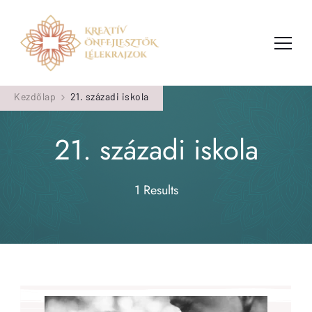
Kreatív Önfejlesztők
Kreatív Önfejlesztők az Emberközpontú
Szervezetfejlesztés: Az egyéni önismerettől a vállalati
Kezdőlap
21. századi iskola
kultúra fejlesztéséig
21. századi iskola
1 Results