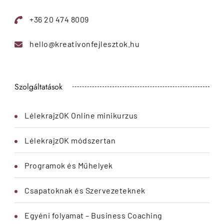
+36 20 474 8009
hello@kreativonfejlesztok.hu
Szolgáltatások
LélekrajzOK Online minikurzus
LélekrajzOK módszertan
Programok és Műhelyek
Csapatoknak és Szervezeteknek
Egyéni folyamat – Business Coaching