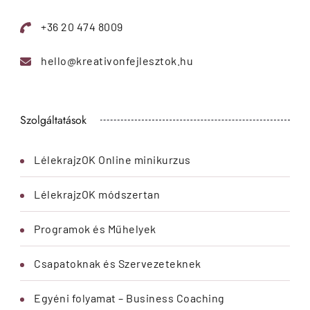
+36 20 474 8009
hello@kreativonfejlesztok.hu
Szolgáltatások
LélekrajzOK Online minikurzus
LélekrajzOK módszertan
Programok és Műhelyek
Csapatoknak és Szervezeteknek
Egyéni folyamat – Business Coaching